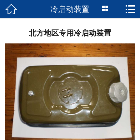



冷启动装置
网站首页

关于我们
北方地区专用冷启动装置
产品中心
新闻资讯
技术知识
市场前景
企业文化
醇基燃料
联系我们