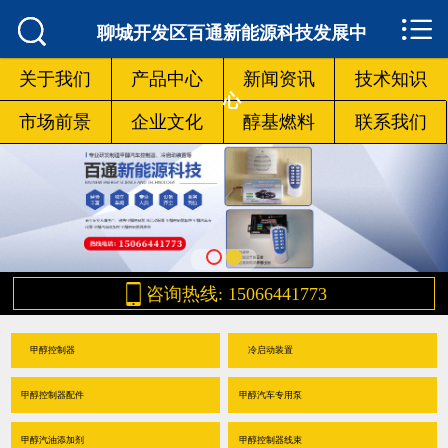



网站首页

聊城开发区百通新能源科技发展中
关于我们
关于我们
产品中心
新闻资讯
技术知识
心
市场前景
企业文化
醇基燃料
联系我们
产品中心
新闻资讯
技术知识
市场前景

咨询热线: 15066441773
企业文化
甲醇控制器
冷启动装置
醇基燃料
甲醇控制器配件
甲醇汽车专用泵
联系我们
甲醇汽油添加剂
甲醇控制器线束