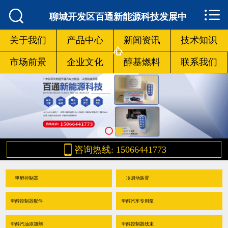



网站首页

聊城开发区百通新能源科技发展中
关于我们
关于我们
产品中心
新闻资讯
技术知识
心
市场前景
企业文化
醇基燃料
联系我们
产品中心
新闻资讯
技术知识
市场前景

咨询热线: 15066441773
企业文化
甲醇控制器
冷启动装置
醇基燃料
甲醇控制器配件
甲醇汽车专用泵
联系我们
甲醇汽油添加剂
甲醇控制器线束